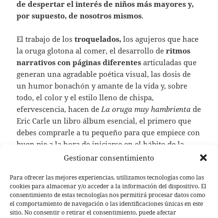
de despertar el interés de niños más mayores y,
por supuesto, de nosotros mismos
.
El trabajo de los
troquelados,
los agujeros que hace
la oruga glotona al comer, el desarrollo de
ritmos
narrativos con páginas diferentes
articuladas que
generan una agradable poética visual, las dosis de
un humor bonachón y amante de la vida y, sobre
todo, el color y el estilo lleno de chispa,
efervescencia, hacen de
La oruga muy hambrienta
de
Eric Carle un libro álbum esencial, el primero que
debes comprarle a tu pequeño para que empiece con
buen pie a la hora de iniciarse en el hábito de la
lectura.
Gestionar consentimiento
Para ofrecer las mejores experiencias, utilizamos tecnologías como las
No lo dudes ni un segundo, adquiérelo ya mismo.
cookies para almacenar y/o acceder a la información del dispositivo. El
consentimiento de estas tecnologías nos permitirá procesar datos como
el comportamiento de navegación o las identificaciones únicas en este
sitio. No consentir o retirar el consentimiento, puede afectar
Publicado
Autor
junio 19, 2018
admin