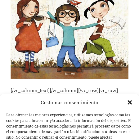
[/vc_column_text][/vc_column][/vc_row][vc_row]
[vc_column][vc_cta h2=»Te puede interesar»
Gestionar consentimiento
h2_use_theme_fonts=»yes» style=»custom»
use_custom_fonts_h2=»true»
Para ofrecer las mejores experiencias, utilizamos tecnologías como las
custom_background=»#acd69e»]
cookies para almacenar y/o acceder a la información del dispositivo. El
consentimiento de estas tecnologías nos permitirá procesar datos como
el comportamiento de navegación o las identificaciones únicas en este
Los mejores libros ilustrados para niños
sitio. No consentir o retirar el consentimiento, puede afectar