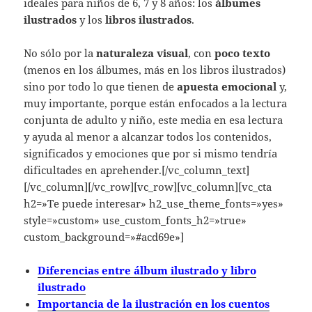
ideales para niños de 6, 7 y 8 años: los
álbumes
ilustrados
y los
libros ilustrados
.
No sólo por la
naturaleza visual
, con
poco texto
(menos en los álbumes, más en los libros ilustrados)
sino por todo lo que tienen de
apuesta emocional
y,
muy importante, porque están enfocados a la lectura
conjunta de adulto y niño, este media en esa lectura
y ayuda al menor a alcanzar todos los contenidos,
significados y emociones que por si mismo tendría
dificultades en aprehender.[/vc_column_text]
[/vc_column][/vc_row][vc_row][vc_column][vc_cta
h2=»Te puede interesar» h2_use_theme_fonts=»yes»
style=»custom» use_custom_fonts_h2=»true»
custom_background=»#acd69e»]
Diferencias entre álbum ilustrado y libro
ilustrado
Importancia de la ilustración en los cuentos