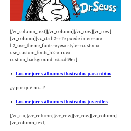
[/vc_column_text][/vc_column][/vc_row][vc_row]
[vc_column][vc_cta h2=»Te puede interesar»
h2_use_theme_fonts=»yes» style=»custom»
use_custom_fonts_h2=»true»
custom_background=»#acd69e»]
Los mejores álbumes ilustrados para niños
¿y por qué no…?
Los mejores á
lbumes ilustrados juveniles
[/vc_cta][/vc_column][/vc_row][vc_row][vc_column]
[vc_column_text]